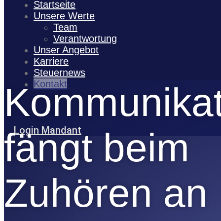
Startseite
Unsere Werte
Team
Verantwortung
Unser Angebot
Karriere
Steuernews
Kontakt
Kommunikat
Login Mandant
fängt beim
Zuhören an