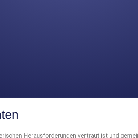
nten
merischen Herausforderungen vertraut ist und geme