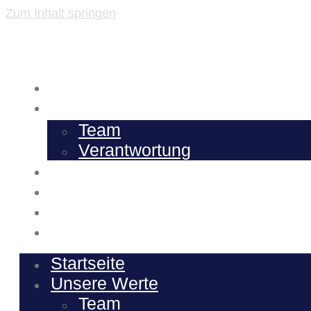
Zum Inhalt springen
Startseite
Unsere Werte
Team
Verantwortung
Unser Angebot
Karriere
Steuernews
Kontakt
Startseite
Unsere Werte
Team